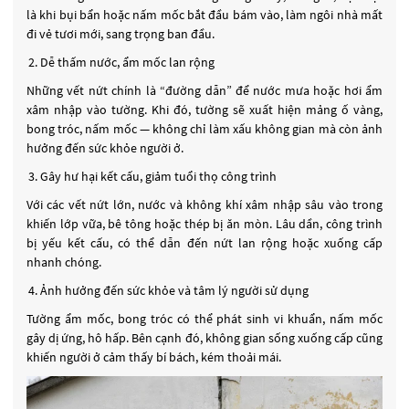
là khi bụi bẩn hoặc nấm mốc bắt đầu bám vào, làm ngôi nhà mất
đi vẻ tươi mới, sang trọng ban đầu.
Dễ thấm nước, ẩm mốc lan rộng
Những vết nứt chính là “đường dẫn” để nước mưa hoặc hơi ẩm
xâm nhập vào tường. Khi đó, tường sẽ xuất hiện mảng ố vàng,
bong tróc, nấm mốc — không chỉ làm xấu không gian mà còn ảnh
hưởng đến sức khỏe người ở.
Gây hư hại kết cấu, giảm tuổi thọ công trình
Với các vết nứt lớn, nước và không khí xâm nhập sâu vào trong
khiến lớp vữa, bê tông hoặc thép bị ăn mòn. Lâu dần, công trình
bị yếu kết cấu, có thể dẫn đến nứt lan rộng hoặc xuống cấp
nhanh chóng.
Ảnh hưởng đến sức khỏe và tâm lý người sử dụng
Tường ẩm mốc, bong tróc có thể phát sinh vi khuẩn, nấm mốc
gây dị ứng, hô hấp. Bên cạnh đó, không gian sống xuống cấp cũng
khiến người ở cảm thấy bí bách, kém thoải mái.