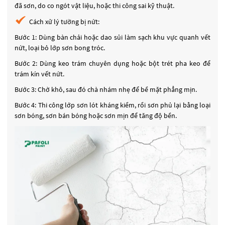
đã sơn, do co ngót vật liệu, hoặc thi công sai kỹ thuật.
Cách xử lý tường bị nứt:
Bước 1: Dùng bàn chải hoặc dao sủi làm sạch khu vực quanh vết
nứt, loại bỏ lớp sơn bong tróc.
Bước 2: Dùng keo trám chuyên dụng hoặc bột trét pha keo để
trám kín vết nứt.
Bước 3: Chờ khô, sau đó chà nhám nhẹ để bề mặt phẳng mịn.
Bước 4: Thi công lớp sơn lót kháng kiềm, rồi sơn phủ lại bằng loại
sơn bóng, sơn bán bóng hoặc sơn mịn để tăng độ bền.