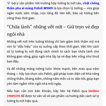
💡 Gợi ý sản phẩm: Với trường hợp tường bị nứt sâu,
chất chống
thấm pha xi măng Pafoli W9009
là lựa chọn lý tưởng — vừa giúp
ngăn nước xâm nhập, vừa tăng độ liên kết, bảo vệ tường bền
vững theo thời gian.
“Chữa lành” những vết nứt – Giữ trọn vẻ đẹp
ngôi nhà
Những vết nứt trên tường không chỉ làm giảm tính thẩm mỹ mà
còn là “dấu hiệu” của sự xuống cấp theo thời gian. Việc tìm cách
xử lý tường bị nứt đúng cách chính là cách bạn chữa lành cho
không gian sống, giúp ngôi nhà lấy lại vẻ đẹp bền vững như thuở
ban đầu.
Và để những mảng tường luôn khỏe mạnh, bền màu qua năm
tháng — hãy lựa chọn sơn Pafoli, giải pháp toàn diện với khả năng
chống thấm, kháng kiềm, chống nấm mốc và co dãn tốt, giúp bạn
yên tâm ngắm nhìn ngôi nhà mỗi ngày.
Nếu bạn vẫn còn băn khoăn, hãy liên hệ Pafoli qua
Hotline
19005195
để được tư vấn về về sản phẩm và hướng dẫn cách xử lý
tường bị nứt hiệu quả.