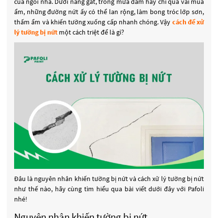
của ngôi nhà. Dưới nắng gắt, trong mưa dầm hay chỉ qua vài mùa
ẩm, những đường nứt ấy có thể lan rộng, làm bong tróc lớp sơn,
thấm ẩm và khiến tường xuống cấp nhanh chóng. Vậy
cách để xử
lý tường bị nứt
một cách triệt để là gì?
Đâu là nguyên nhân khiến tường bị nứt và cách xử lý tường bị nứt
như thế nào, hãy cùng tìm hiểu qua bài viết dưới đây với Pafoli
nhé!
Nguyên nhân khiến tường bị nứt