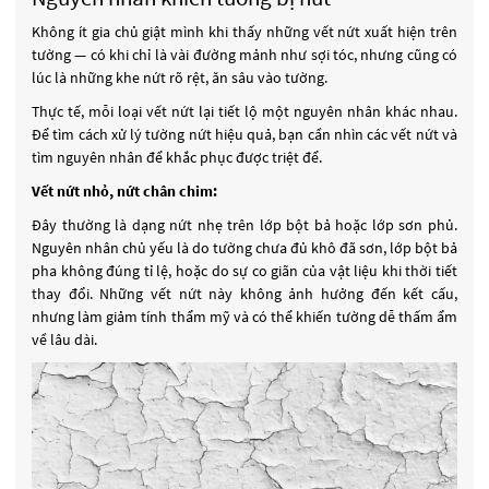
Không ít gia chủ giật mình khi thấy những vết nứt xuất hiện trên
tường — có khi chỉ là vài đường mảnh như sợi tóc, nhưng cũng có
lúc là những khe nứt rõ rệt, ăn sâu vào tường.
Thực tế, mỗi loại vết nứt lại tiết lộ một nguyên nhân khác nhau.
Để tìm cách xử lý tường nứt hiệu quả, bạn cần nhìn các vết nứt và
tìm nguyên nhân để khắc phục được triệt để.
Vết nứt nhỏ, nứt chân chim:
Đây thường là dạng nứt nhẹ trên lớp bột bả hoặc lớp sơn phủ.
Nguyên nhân chủ yếu là do tường chưa đủ khô đã sơn, lớp bột bả
pha không đúng tỉ lệ, hoặc do sự co giãn của vật liệu khi thời tiết
thay đổi. Những vết nứt này không ảnh hưởng đến kết cấu,
nhưng làm giảm tính thẩm mỹ và có thể khiến tường dễ thấm ẩm
về lâu dài.