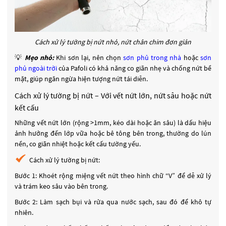
Cách xử lý tường bị nứt nhỏ, nứt chân chim đơn giản
💡
Mẹo nhỏ:
Khi sơn lại, nên chọn
sơn phủ trong nhà
hoặc
sơn
phủ ngoài trời
của Pafoli có khả năng co giãn nhẹ và chống nứt bề
mặt, giúp ngăn ngừa hiện tượng nứt tái diễn.
Cách xử lý tường bị nứt – Với vết nứt lớn, nứt sâu hoặc nứt
kết cấu
Những vết nứt lớn (rộng >1mm, kéo dài hoặc ăn sâu) là dấu hiệu
ảnh hưởng đến lớp vữa hoặc bê tông bên trong, thường do lún
nền, co giãn nhiệt hoặc kết cấu tường yếu.
Cách xử lý tường bị nứt:
Bước 1: Khoét rộng miệng vết nứt theo hình chữ “V” để dễ xử lý
và trám keo sâu vào bên trong.
Bước 2: Làm sạch bụi và rửa qua nước sạch, sau đó để khô tự
nhiên.