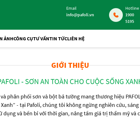
Email
Hotline
info@pafoli.vn
1900
5195
ỆN ẢNH
CÔNG CỤ
TƯ VẤN
TIN TỨC
LIÊN HỆ
GIỚI THIỆU
PAFOLI - SƠN AN TOÀN CHO CUỘC SỐNG XAN
 và phân phối sơn và bột bả tường mang thương hiệu PAFOL
Xanh” - tại Pafoli, chúng tôi không ngừng nghiên cứu, sáng
 dụng và bền bỉ với thời gian, nâng tầm giá trị thẩm mỹ và