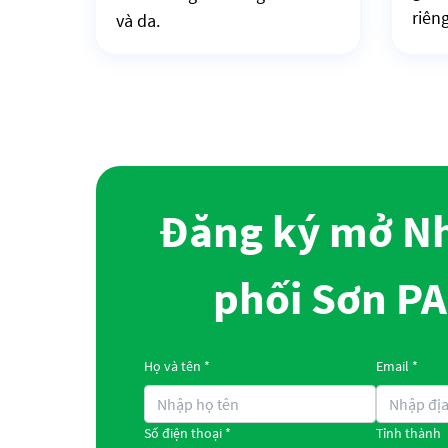
riên
và da.
Đăng ký mở N
phối Sơn P
Họ và tên *
Email *
Số điện thoại *
Tỉnh thành