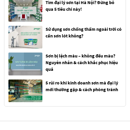
Tìm đại lý sơn tại Hà Nội? Đừng bỏ
qua 5 tiêu chí này!
Sử dụng sơn chống thấm ngoài trời có
cần sơn lót không?
Sơn bị lệch màu – không đều màu?
Nguyên nhân & cách khắc phục hiệu
quả
5 rủi ro khi kinh doanh sơn mà đại lý
mới thường gặp & cách phòng tránh