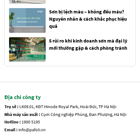
Sơn bị lệch màu – không đều màu?
Nguyên nhân & cách khắc phục hiệu
quả
5 rủi ro khi kinh doanh sơn mà đại lý
mới thường gặp & cách phòng tránh
Địa chỉ công ty
Trụ sở :
LK09.01, KĐT Hinode Royal Park, Hoài Đức, TP Hà Nội
Nhà máy sản xuất :
Cụm Công nghiệp Phùng, Đan Phượng, Hà Nội
Hotline :
1900 5195
Email :
info@pafoli.vn