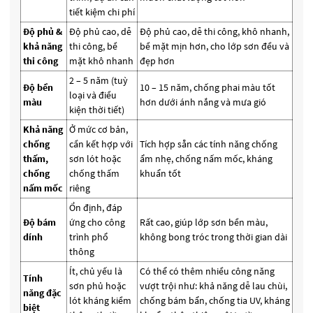
tiết kiệm chi phí
Độ phủ &
Độ phủ cao, dễ
Độ phủ cao, dễ thi công, khô nhanh,
khả năng
thi công, bề
bề mặt mịn hơn, cho lớp sơn đều và
thi công
mặt khô nhanh
đẹp hơn
2 – 5 năm (tuỳ
Độ bền
10 – 15 năm, chống phai màu tốt
loại và điều
màu
hơn dưới ánh nắng và mưa gió
kiện thời tiết)
Khả năng
Ở mức cơ bản,
chống
cần kết hợp với
Tích hợp sẵn các tính năng chống
thấm,
sơn lót hoặc
ẩm nhẹ, chống nấm mốc, kháng
chống
chống thấm
khuẩn tốt
nấm mốc
riêng
Ổn định, đáp
Độ bám
ứng cho công
Rất cao, giúp lớp sơn bền màu,
dính
trình phổ
không bong tróc trong thời gian dài
thông
Ít, chủ yếu là
Có thể có thêm nhiều công năng
Tính
sơn phủ hoặc
vượt trội như: khả năng dễ lau chùi,
năng đặc
lót kháng kiềm
chống bám bẩn, chống tia UV, kháng
biệt