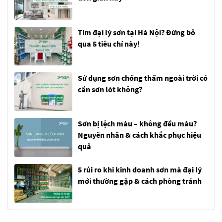
Tìm đại lý sơn tại Hà Nội? Đừng bỏ
qua 5 tiêu chí này!
Sử dụng sơn chống thấm ngoài trời có
cần sơn lót không?
Sơn bị lệch màu – không đều màu?
Nguyên nhân & cách khắc phục hiệu
quả
5 rủi ro khi kinh doanh sơn mà đại lý
mới thường gặp & cách phòng tránh