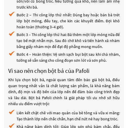
sơn/vôi cũ bong tróc. Nếu tường quá khô, nên làm ẩm nhẹ
trước khi bả.
Bước 2 – Thi công lớp thứ nhất: Dùng bay hoặc bàn bả trét
lớp bột mỏng, đều tay, che kín các khuyết điểm. Đợi khô
hoàn toàn (thường 3–4 giờ).
Bước 3 – Thi công lớp thứ hai: Bả thêm một lớp mỏng nữa để
tạo bề mặt nhẵn mịn. Sau đó chờ khô và tiến hành xả nhám
bằng giấy nhám mịn để đạt độ phẳng mong muốn.
Bước 4 – Hoàn thiện: Vệ sinh sạch bụi bột sau khi chà nhám,
tường sẽ sẵn sàng cho công đoạn sơn lót và sơn phủ.
Vì sao nên chọn bột bả của Pafoli
Khi lựa chọn bột bả, ngoài quan tâm đến báo giá bột bả, điều
quan trọng nhất vẫn là chất lượng sản phẩm, là khả năng bám
dính, độ mịn và độ bền của lớp nền để đảm bảo công trình đẹp
và lâu dài. Bột bả Pafoli chính là giải pháp tối ưu nhờ sở hữu
nhiều ưu điểm vượt trội:
Liên kết chặt chẽ với mao quản của bê tông và vữa xi măng:
Tạo thành lớp nền chắc chắn, hạn chế nứt nẻ hay bong tróc.
Khả năng bám dính tốt: Giúp lớp sơn phủ bám chắc, đều