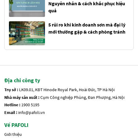
Nguyên nhân & cách khắc phục hiệu
quả
5 rủi ro khi kinh doanh sơn mà đại lý
mới thường gặp & cách phòng tránh
Địa chỉ công ty
Trụ sở :
LK09.01, KĐT Hinode Royal Park, Hoài Đức, TP Hà Nội
Nhà máy sản xuất :
Cụm Công nghiệp Phùng, Đan Phượng, Hà Nội
Hotline :
1900 5195
Email :
info@pafoli.vn
Về PAFOLI
Giới thiệu