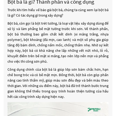
Bột bả là gì? Thành phần và công dụng
Trước khi tìm hiểu về báo giá bột bả, chúng ta cùng xem lại bột bả
là gì? Có tác dụng gì trong xây dựng?
Bột bả, còn gọi là bột trét tường, là loại vật liệu xây dựng dùng để
xử lý và làm phẳng bề mặt tường trước khi sơn. Về thành phần,
bột bả thường bao gồm chất kết dính (xi măng trắng, nhựa
polymer), bột khoáng (đá mịn, cao lanh) và một số phụ gia giúp
tăng độ bám dính, chống nấm mốc, chống thấm nhẹ. Nhờ sự kết
hợp này, bột bả có khả năng che lấp những vết nứt nhỏ, lỗ rỗ,
khuyết điểm trên bề mặt xi măng, tạo nên lớp nền mịn và phẳng
cho việc thi công sơn phủ.
Công dụng chính của bột bả là giúp lớp sơn bám chắc hơn, hạn
chế bong tróc và có bề mặt mịn. Đồng thời, bột bả còn góp phần
nâng cao tính thẩm mỹ, giúp màu sơn đều đẹp và bền màu theo
thời gian. Với những ưu điểm này, bột bả đã trở thành bước trung
gian không thể thiếu trong quy trình hoàn thiện tường của hầu
hết các công trình xây dựng hiện nay.