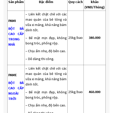
Sản phẩm
Đặc điểm
Quy cách
khảo
(VND/Thùng)
– Liên kết chặt chẽ với các
mao quản của bê tông và
PAMI
vữa xi măng, khả năng bám
BỘT BẢ
dính tốt.
CAO CẤP
25kg/bao
380.000
– Bề mặt mịn đẹp, không
TRONG
bong tróc, phồng rộp.
NHÀ
– Chịu ẩm nhẹ, độ bền cao.
– Dễ dàng thi công.
– Liên kết chặt chẽ với các
mao quản của bê tông và
PAME
vữa xi măng, khả năng bám
BỘT BẢ
dính tốt.
CAO CẤP
25kg/bao
460.000
– Bề mặt mịn đẹp, không
NGOÀI
bong tróc, phồng rộp.
TRỜI
– Chịu ẩm nhẹ, độ bền cao.