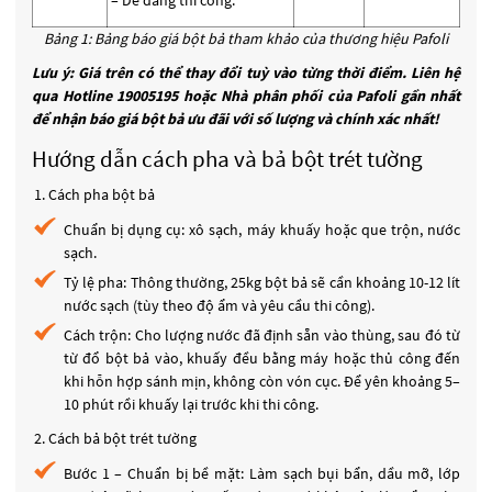
– Dễ dàng thi công.
Bảng 1: Bảng báo giá bột bả tham khảo của thương hiệu Pafoli
Lưu ý: Giá trên có thể thay đổi tuỳ vào từng thời điểm. Liên hệ
qua Hotline 19005195 hoặc Nhà phân phối của Pafoli gần nhất
để nhận báo giá bột bả ưu đãi với số lượng và chính xác nhất!
Hướng dẫn cách pha và bả bột trét tường
Cách pha bột bả
Chuẩn bị dụng cụ: xô sạch, máy khuấy hoặc que trộn, nước
sạch.
Tỷ lệ pha: Thông thường, 25kg bột bả sẽ cần khoảng 10-12 lít
nước sạch (tùy theo độ ẩm và yêu cầu thi công).
Cách trộn: Cho lượng nước đã định sẵn vào thùng, sau đó từ
từ đổ bột bả vào, khuấy đều bằng máy hoặc thủ công đến
khi hỗn hợp sánh mịn, không còn vón cục. Để yên khoảng 5–
10 phút rồi khuấy lại trước khi thi công.
Cách bả bột trét tường
Bước 1 – Chuẩn bị bề mặt: Làm sạch bụi bẩn, dầu mỡ, lớp